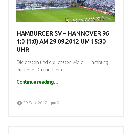
HAMBURGER SV – HANNOVER 96
1:0 (1:0) AM 29.09.2012 UM 15:30
UHR
Die ersten und die letzten Male – Hamburg,
ein neuer Ground, ein…
“Hamburger SV – Hannover 96 1:0 (1:0) am 29.09.2012 um 15:30 Uhr”
Continue reading
…
Comments:
Posted on:
Written by:
Comments:
daniel
29 Sep. 2012
0