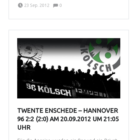
Comments:
Posted on:
Written by:
Manu
Comments:
23 Sep. 2012
0
TWENTE ENSCHEDE – HANNOVER
96 2:2 (2:0) AM 20.09.2012 UM 21:05
UHR