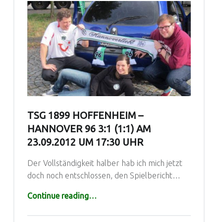
TSG 1899 HOFFENHEIM –
HANNOVER 96 3:1 (1:1) AM
23.09.2012 UM 17:30 UHR
Der Vollständigkeit halber hab ich mich jetzt
doch noch entschlossen, den Spielbericht…
“TSG 1899 Hoffenheim – Hannover 96 3:1 (1:1) am 23.09.2012 um 17:30 Uhr”
Continue reading
…