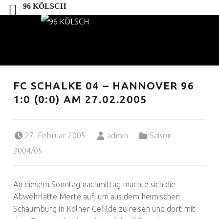
96 KÖLSCH
9
6
Instagram
96 KÖLSCH bei Facebook
K
Ö
L
FC SCHALKE 04 – HANNOVER 96
S
1:0 (0:0) AM 27.02.2005
C
H
Posted on:
Written by:
Categorized in:
27. Februar 2005
admin
Saison
2004/05
An diesem Sonntag nachmittag machte sich die
Abwehrlatte Merte auf, um aus dem heimischen
Schaumburg in Kölner Gefilde zu reisen und dort mit